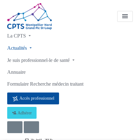
La CPTS
A la une
Actualités sur la
Actualités
vaccination
Je suis professionnel-le de santé
Accueil
A la une
A la une
Actualités sur la vaccination
Annuaire
Formulaire Recherche médecin traitant
Accès professionnel
Adhérer
Actualités sur la vaccination