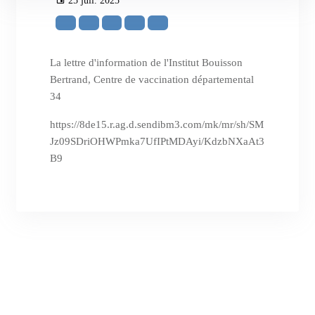
25 juil. 2025
La lettre d'information de l'Institut Bouisson
Bertrand, Centre de vaccination départemental
34
https://8de15.r.ag.d.sendibm3.com/mk/mr/sh/SM
Jz09SDriOHWPmka7UfIPtMDAyi/KdzbNXaAt3
B9