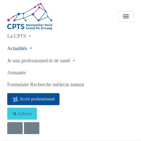
La CPTS
A la une
3 questions à…
Actualités
Marie-Anne Benezeth,
Je suis professionnel-le de santé
infirmière libérale
Annuaire
Accueil
A la une
A la une
Formulaire Recherche médecin traitant
3 questions à… Marie-Anne Benezeth, infirmière libérale
Accès professionnel
Adhérer